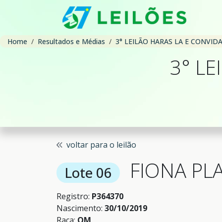
Home
Resultados e Médias
3° LEILÃO HARAS LA E CONVID
3° L
voltar para o leilão
FIONA PL
Lote 06
Registro:
P364370
Nascimento:
30/10/2019
Raça:
QM