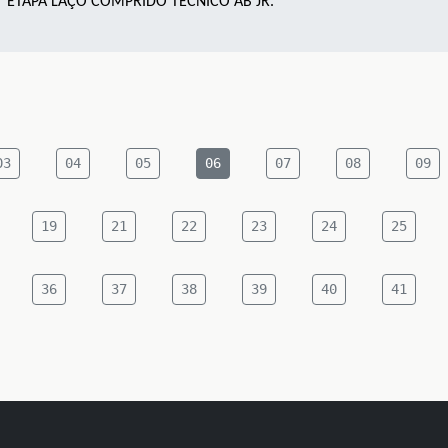
 ETAPA LAÇO COMPRIDO TÉCNICO AB JR.
03
04
05
06
07
08
09
19
21
22
23
24
25
36
37
38
39
40
41