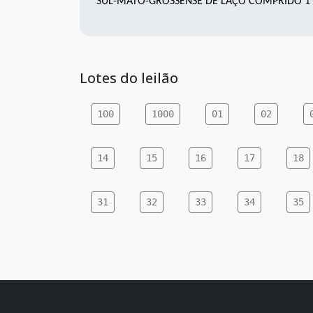
SUL-MATO-GROSSENSE DE LAÇO COMPRIDO 1º
Lotes do leilão
100
1000
01
02
14
15
16
17
18
31
32
33
34
35