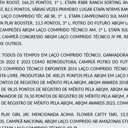
ROOST, 166,25 PONTOS, 1º L. ETAPA RSBR RANCH SORTING A
 82,5 PONTOS, VÁRIAS VEZES PRIMEIRO LUGAR ETAPA NTRMS RANC
 LAÇO COMPRIDO TÉC AB SR, 1º L. ETAPA CAMPEONATO SUL MAT
EN PLAY ROOSTER, 13,5 PONTOS, 3º L. POTRO DO FUTURO ABQM 
S CAMPEÕES ABQM LAÇO COMPRIDO TÉCNICO AM, 1º L. ETAPA S
OS, CAMPEÃ CONGRESSO ABQM LAÇO COMPRIDO TÉCNICO JV PR,
RE OUTROS.
E TODOS OS TEMPOS EM LAÇO COMPRIDO TÉCNICO, GANHADORA
S 2022 E 2023 COMO REPRODUTORA, CAMPEÃ POTRO DO FUT
O COMPRIDO TÉCNICO EXPOINTER 2014 LAÇO COMPRIDO TÉCNIC
TA LIVRE. PRODUTORA DE 400,25 PONTOS PELA ABQM EM LAÇO
 PONTOS DE REGISTRO DE MÉRITO PELA ABQM, ABQM AWARDS 2
A DE 98,25 PONTOS DE REGISTRO DE MÉRITO PELA ABQM, ABQM
 GANHADOR DE 76,50 PONTOS DE REGISTRO DE MÉRITO PELA ABQ
S DE REGISTRO DE MÉRITO PELA ABQM, ABQM AWARDS 2023, C
 PLAY GIRL JAY, MENCIONADA ACIMA. FLOWER CATTY TARI, 1
TOS, CAMPEÃ NACIONAL ABQM LAÇO COMPRIDO AB AMAZONAS ETC.