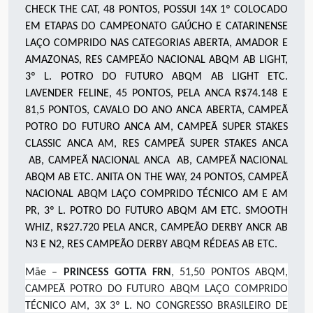
CHECK THE CAT, 48 PONTOS, POSSUI 14X 1º COLOCADO
EM ETAPAS DO CAMPEONATO GAÚCHO E CATARINENSE
LAÇO COMPRIDO NAS CATEGORIAS ABERTA, AMADOR E
AMAZONAS, RES CAMPEÃO NACIONAL ABQM AB LIGHT,
3º L. POTRO DO FUTURO ABQM AB LIGHT ETC.
LAVENDER FELINE, 45 PONTOS, PELA ANCA R$74.148 E
81,5 PONTOS, CAVALO DO ANO ANCA ABERTA, CAMPEÃ
POTRO DO FUTURO ANCA AM, CAMPEÃ SUPER STAKES
CLASSIC ANCA AM, RES CAMPEÃ SUPER STAKES ANCA
AB, CAMPEÃ NACIONAL ANCA AB, CAMPEÃ NACIONAL
ABQM AB ETC. ANITA ON THE WAY, 24 PONTOS, CAMPEÃ
NACIONAL ABQM LAÇO COMPRIDO TÉCNICO AM E AM
PR, 3º L. POTRO DO FUTURO ABQM AM ETC. SMOOTH
WHIZ, R$27.720 PELA ANCR, CAMPEÃO DERBY ANCR AB
N3 E N2, RES CAMPEÃO DERBY ABQM RÉDEAS AB ETC.
Mãe –
PRINCESS GOTTA FRN
, 51,50 PONTOS ABQM,
CAMPEÃ POTRO DO FUTURO ABQM LAÇO COMPRIDO
TÉCNICO AM, 3X 3º L. NO CONGRESSO BRASILEIRO DE