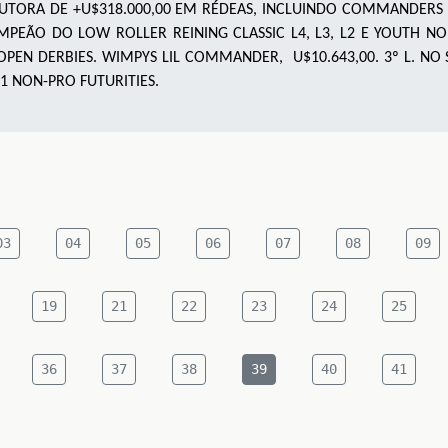
UTORA DE +U$318.000,00 EM RÉDEAS, INCLUINDO COMMANDERS 
AMPEÃO DO LOW ROLLER REINING CLASSIC L4, L3, L2 E YOUTH N
T.OPEN DERBIES. WIMPYS LIL COMMANDER, U$10.643,00. 3º L. NO
 L1 NON-PRO FUTURITIES.
03
04
05
06
07
08
09
19
21
22
23
24
25
36
37
38
39
40
41