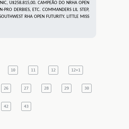
NIC, U$258.815,00. CAMPEÃO DO NRHA OPEN
ON-PRO DERBIES, ETC. COMMANDERS LIL STEP,
 SOUTHWEST RHA OPEN FUTURITY. LITTLE MISS
10
11
12
12+1
26
27
28
29
30
42
43