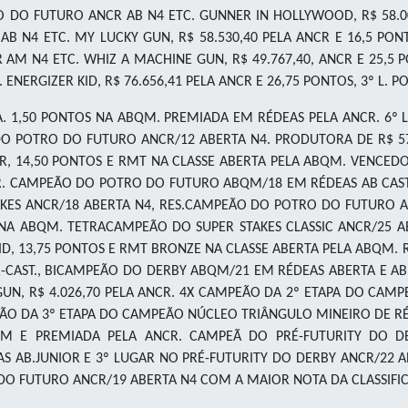
O DO FUTURO ANCR AB N4 ETC. GUNNER IN HOLLYWOOD, R$ 58.
AB N4 ETC. MY LUCKY GUN, R$ 58.530,40 PELA ANCR E 16,5 PO
 AM N4 ETC. WHIZ A MACHINE GUN, R$ 49.767,40, ANCR E 25,
NERGIZER KID, R$ 76.656,41 PELA ANCR E 26,75 PONTOS, 3º L. 
. 1,50 PONTOS NA ABQM. PREMIADA EM RÉDEAS PELA ANCR. 6º L.
 DO POTRO DO FUTURO ANCR/12 ABERTA N4. PRODUTORA DE R$ 57
ER, 14,50 PONTOS E RMT NA CLASSE ABERTA PELA ABQM. VENC
NCR. CAMPEÃO DO POTRO DO FUTURO ABQM/18 EM RÉDEAS AB CA
AKES ANCR/18 ABERTA N4, RES.CAMPEÃO DO POTRO DO FUTURO AB
OS NA ABQM. TETRACAMPEÃO DO SUPER STAKES CLASSIC ANCR/25 A
D, 13,75 PONTOS E RMT BRONZE NA CLASSE ABERTA PELA ABQM. 
R-CAST., BICAMPEÃO DO DERBY ABQM/21 EM RÉDEAS ABERTA E AB
UN, R$ 4.026,70 PELA ANCR. 4X CAMPEÃO DA 2º ETAPA DO CAM
PEÃO DA 3º ETAPA DO CAMPEÃO NÚCLEO TRIÂNGULO MINEIRO DE RÉDE
M E PREMIADA PELA ANCR. CAMPEÃ DO PRÉ-FUTURITY DO DE
AB.JUNIOR E 3º LUGAR NO PRÉ-FUTURITY DO DERBY ANCR/22 A
DO FUTURO ANCR/19 ABERTA N4 COM A MAIOR NOTA DA CLASSIFIC