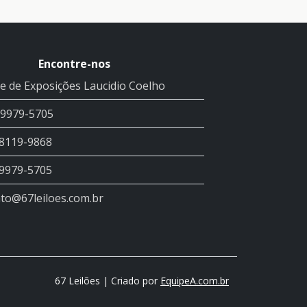
Encontre-nos
e de Exposições Laucidio Coelho
99979-5705
98119-9868
99979-5705
to@67leiloes.com.br
67 Leilões | Criado por
EquipeA.com.br