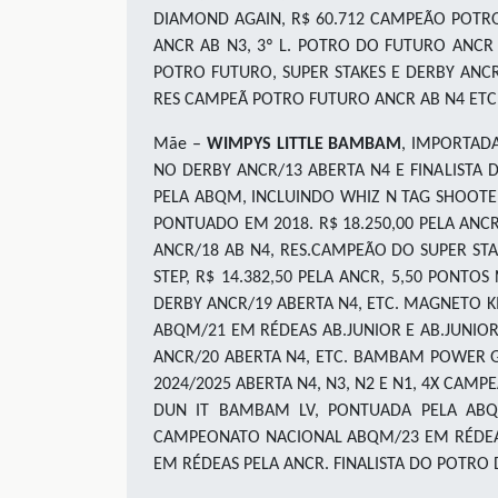
DIAMOND AGAIN, R$ 60.712 CAMPEÃO POTR
ANCR AB N3, 3º L. POTRO DO FUTURO ANCR 
POTRO FUTURO, SUPER STAKES E DERBY ANCR
RES CAMPEÃ POTRO FUTURO ANCR AB N4 ETC. E
Mãe –
WIMPYS LITTLE BAMBAM
, IMPORTADA
NO DERBY ANCR/13 ABERTA N4 E FINALISTA
PELA ABQM, INCLUINDO WHIZ N TAG SHOOT
PONTUADO EM 2018. R$ 18.250,00 PELA A
ANCR/18 AB N4, RES.CAMPEÃO DO SUPER ST
STEP, R$ 14.382,50 PELA ANCR, 5,50 PONT
DERBY ANCR/19 ABERTA N4, ETC. MAGNETO KI
ABQM/21 EM RÉDEAS AB.JUNIOR E AB.JUNIO
ANCR/20 ABERTA N4, ETC. BAMBAM POWER G
2024/2025 ABERTA N4, N3, N2 E N1, 4X CAM
DUN IT BAMBAM LV, PONTUADA PELA ABQ
CAMPEONATO NACIONAL ABQM/23 EM RÉDEAS 
EM RÉDEAS PELA ANCR. FINALISTA DO POTRO 