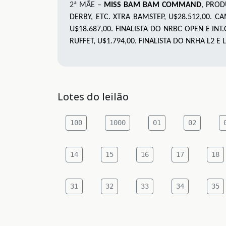
2ª MÃE –
MISS BAM BAM COMMAND
, PROD
DERBY, ETC. XTRA BAMSTEP, U$28.512,00. C
U$18.687,00. FINALISTA DO NRBC OPEN E IN
RUFFET, U$1.794,00. FINALISTA DO NRHA L2 E
Lotes do leilão
100
1000
01
02
14
15
16
17
18
31
32
33
34
35