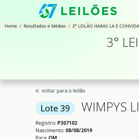
Home
Resultados e Médias
3° LEILÃO HARAS LA E CONVID
3° L
voltar para o leilão
WIMPYS L
Lote 39
Registro:
P307102
Nascimento:
08/08/2019
Raça:
QM