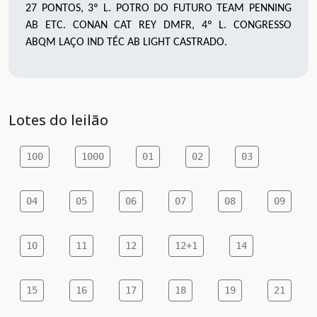
27 PONTOS, 3º L. POTRO DO FUTURO TEAM PENNING
AB ETC. CONAN CAT REY DMFR, 4º L. CONGRESSO
ABQM LAÇO IND TÉC AB LIGHT CASTRADO.
Lotes do leilão
100
1000
01
02
03
04
05
06
07
08
09
10
11
12
12+1
14
15
16
17
18
19
21