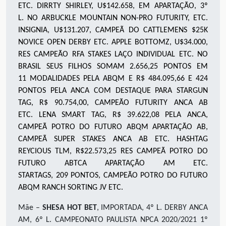
ETC. DIRRTY SHIRLEY, U$142.658
,
EM APARTAÇÃO, 3º
L
.
NO ARBUCKLE MOUNTAIN NON-PRO FUTURITY, ETC.
INSIGNIA
,
U$131.207, CAMPEÃ DO CATTLEMENS $25K
NOVICE OPEN DERBY ETC
.
APPLE BOTTOMZ
,
U$34.000
,
RES CAMPEÃO RFA STAKES LAÇO INDIVIDUAL ETC
.
NO
BRASIL SEUS FILHOS SOMAM
2.656,25 PONTOS EM
11
MODALIDADES PELA ABQM E R$
484.095,66 E
424
PONTOS PELA ANCA COM DESTAQUE PARA
STARGUN
TAG
,
R$
90
.
7
54,00
,
CAMPEÃO FUTURITY ANCA AB
ETC
.
LENA SMART TAG
,
R$
39.622,08
PELA ANCA,
CAMPEÃ POTRO DO FUTURO ABQM APARTAÇÃO AB,
CAMPEÃ SUPER STAKES ANCA AB ETC. HASHTAG
REYCIOUS TLM
,
R$22.573,
25
RES CAMPEÃ POTRO DO
FUTURO ABTCA APARTAÇÃO AM ETC.
STARTAGS
,
20
9
PONTOS, CAMPEÃO POTRO DO FUTURO
ABQM RANCH SORTING JV ETC.
Mãe –
SHESA HOT BET
, IMPORTADA, 4º L. DERBY ANCA
AM, 6º L. CAMPEONATO PAULISTA NPCA 2020/2021 1º