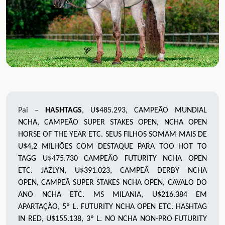
Pai –
HASHTAGS
,
U$485.293, CAMPEÃO MUNDIAL
NCHA, CAMPEÃO SUPER STAKES OPEN, NCHA OPEN
HORSE OF THE YEAR ETC. SEUS FILHOS
SOMAM MAIS DE
U$4,2 MILHÕES COM DESTAQUE PARA
TOO HOT TO
TAGG U$475.730 CAMPEÃO FUTURITY NCHA OPEN
ETC
.
JAZLYN
,
U$391.023
,
CAMPEÃ DERBY NCHA
OPEN,
CAMPEÃ SUPER STAKES NCHA OPEN, CAVALO DO
ANO NCHA ETC
.
MS MILANIA
,
U$216.384 EM
APARTAÇÃO
,
5º L
.
FUTURITY NCHA OPEN ETC. HASHTAG
IN RED,
U$155.138, 3º L
.
NO NCHA NON-PRO FUTURITY