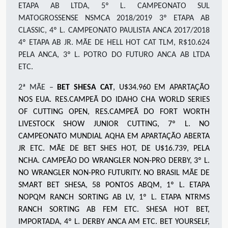
ETAPA AB LTDA, 5º L. CAMPEONATO SUL
MATOGROSSENSE NSMCA 2018/2019 3º ETAPA AB
CLASSIC, 4º L. CAMPEONATO PAULISTA ANCA 2017/2018
4º ETAPA AB JR. MÃE DE HELL HOT CAT TLM, R$10.624
PELA ANCA, 3º L. POTRO DO FUTURO ANCA AB LTDA
ETC.
2ª MÃE –
BET SHESA CAT
, U$34.960 EM APARTAÇÃO
NOS EUA. RES.CAMPEÃ DO IDAHO CHA WORLD SERIES
OF CUTTING OPEN, RES.CAMPEÃ DO FORT WORTH
LIVESTOCK SHOW JUNIOR CUTTING, 7º L. NO
CAMPEONATO MUNDIAL AQHA EM APARTAÇÃO ABERTA
JR ETC. MÃE DE BET SHES HOT, DE U$16.739, PELA
NCHA. CAMPEÃO DO WRANGLER NON-PRO DERBY, 3º L.
NO WRANGLER NON-PRO FUTURITY. NO BRASIL MÃE DE
SMART BET SHESA, 58 PONTOS ABQM, 1º L. ETAPA
NOPQM RANCH SORTING AB LV, 1º L. ETAPA NTRMS
RANCH SORTING AB FEM ETC. SHESA HOT BET,
IMPORTADA, 4º L. DERBY ANCA AM ETC. BET YOURSELF,