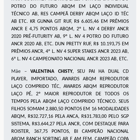
POTRO DO FUTURO ABQM EM LAÇO INDIVIDUAL
TÉCNICO AB, RES CAMPEÃ DERBY ABQM LAÇO ID TÉC
AB ETC.
KR GUNNA GIT RUF, R$ 6.605,46 EM PRÊMIOS
ANCR E 4,75 PONTOS ABQM, 2º L. NV 4 DERBY ANCR
2020 PRÉ-FUTURITY AB, 9º L. NV 4 POTRO DO FUTURO
ANCR 2020 AB, ETC. DUN PRETTY RUF, R$ 10.193,75 EM
PRÊMIOS ANCR, 4º L. NV 4 SUPER STAKES ANCR 2023 AB,
6º L. NV 4 CAMPEONATO NACIONAL ANCR 2023 AB, ETC.
Mãe –
VALENTINA CHISTY
, SEU PAI
HA DUAL CD
PLAYER,
IMPORTADO, AWARDS ABQM REPRODUTOR
LAÇO COMPRIDO TÉC, AWARDS ABQM REPRODUTOR
LAÇO PÉ, 2º MAIOR REPRODUTOR DE TODOS OS
TEMPOS PELA ABQM LAÇO COMPRIDO TÉCNICO. SEUS
FILHOS SOMAM 2.880,50 PONTOS EM 16 MODALIDADES
ABQM, R$32.727,16 PELA ANCA, R$31.783,00 PELO SGP
SISTEMA, R$3.644,27 PELA ANCR, COM DESTAQUE PARA
ROISTER, 367,75 PONTOS, BI CAMPEÃO NACIONAL
ABQM RANCH SORTING AB E AM FEM, CAMPEÃO COPA