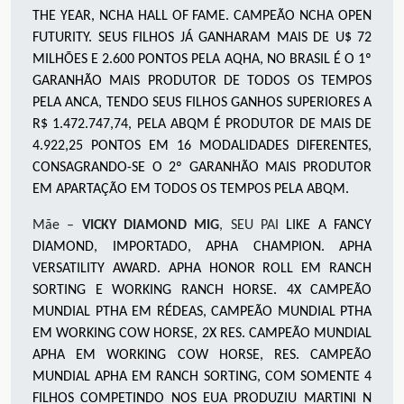
THE YEAR, NCHA HALL OF FAME. CAMPEÃO NCHA OPEN
FUTURITY. SEUS FILHOS JÁ GANHARAM MAIS DE U$ 72
MILHÕES E 2.600 PONTOS PELA AQHA, NO BRASIL É O 1º
GARANHÃO MAIS PRODUTOR DE TODOS OS TEMPOS
PELA ANCA, TENDO SEUS FILHOS GANHOS SUPERIORES A
R$ 1.472.747,74, PELA ABQM É PRODUTOR DE MAIS DE
4.922,25 PONTOS EM 16 MODALIDADES DIFERENTES,
CONSAGRANDO-SE O 2º GARANHÃO MAIS PRODUTOR
EM APARTAÇÃO EM TODOS OS TEMPOS PELA ABQM.
Mãe –
VICKY DIAMOND MIG
, SEU PAI
LIKE A FANCY
DIAMO
ND,
IMPORTADO, APHA CHAMPION. APHA
VERSATILITY AWARD. APHA HONOR ROLL EM RANCH
SORTING E WORKING RANCH HORSE. 4X CAMPEÃO
MUNDIAL PTHA EM RÉDEAS, CAMPEÃO MUNDIAL PTHA
EM WORKING COW HORSE, 2X RES. CAMPEÃO MUNDIAL
APHA EM WORKING COW HORSE, RES. CAMPEÃO
MUNDIAL APHA EM RANCH SORTING, COM SOMENTE 4
FILHOS COMPETINDO NOS EUA PRODUZIU MARTINI N