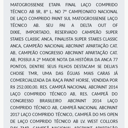
MATOGROSSENSE ETAPA FINAL LAÇO COMPRIDO
TÉCNICO AB SR, 8º L. NO 7º CAMPEONATO NACIONAL
DE LAÇO COMPRIDO PAINT SUL MATOGROSSENSE LAÇO
TÉCNICO AB. SEU PAI
A DELTA OUT OF
DIXIE
,
IMPORTADO, RESERVADO CAMPEÃO SUPER
STAKES CLASSIC ANCA, FINALISTA SUPER STAKES CLASSIC
ANCA, CAMPEÃO NACIONAL ABCPAINT APARTAÇÃO CAT.
AB, CAMPEÃO CONGRESSO ABCPAINT APARTAÇÃO CAT.
AB, POSSUI A 2
º
MAIOR NOTA DA HISTÓRIA DA ANCA 77
PONTOS, DENTRE SEUS FILHOS DESTACAM SE DELIA’S
CHOISE TMR, UMA DAS ÉGUAS MAIS CARAS JÁ
COMERCIALIZADA DA RAÇA PAINT HORSE, VENDIDA POR
R$ 252.000,00
.
RES. CAMPEÃ NACIONAL ABCPAINT 2014
LAÇO COMPRIDO TÉCNICO AB, RES. CAMPEÃ DO
CONGRESSO BRASILEIRO ABCPAINT 2014 LAÇO
COMPRIDO TÉCNICO AB, CAMPEÃ NACIONAL ABCPAINT
2017
LAÇO COMPRIDO TÉCNICO
,
CAMPEÃ DO MS OPEN
DE LAÇO COMPRIDO TÉCNICO AB L
V.
WEST COLLORS