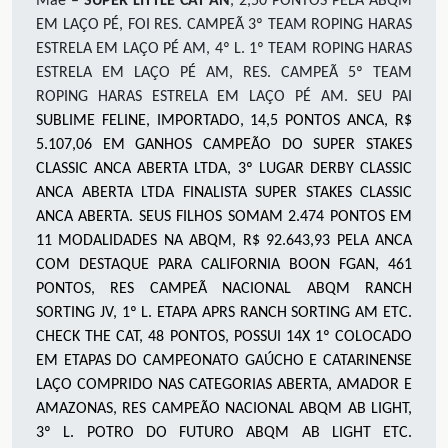
Mãe –
SUPER LITTLE CAT AN
, 2,50 PONTOS PELA ABQM
EM LAÇO PÉ, FOI RES. CAMPEÃ 3º TEAM ROPING HARAS
ESTRELA EM LAÇO PÉ AM, 4º L. 1º TEAM ROPING HARAS
ESTRELA EM LAÇO PÉ AM, RES. CAMPEÃ 5º TEAM
ROPING HARAS ESTRELA EM LAÇO PÉ AM. SEU PAI
S
UBLIME FELINE, IMPORTADO, 14,5 PONTOS ANCA, R$
5.107,06 EM GANHOS CAMPEÃO DO SUPER STAKES
CLASSIC ANCA ABERTA LTDA, 3º LUGAR DERBY CLASSIC
ANCA ABERTA LTDA FINALISTA SUPER STAKES CLASSIC
ANCA ABERTA. SEUS FILHOS SOMAM 2.474 PONTOS EM
11 MODALIDADES NA ABQM, R$ 92.643,93 PELA ANCA
COM DESTAQUE PARA CALIFORNIA BOON FGAN, 461
PONTOS, RES CAMPEÃ NACIONAL ABQM RANCH
SORTING JV, 1º L. ETAPA APRS RANCH SORTING AM ETC.
CHECK THE CAT, 48 PONTOS, POSSUI 14X 1º COLOCADO
EM ETAPAS DO CAMPEONATO GAÚCHO E CATARINENSE
LAÇO COMPRIDO NAS CATEGORIAS ABERTA, AMADOR E
AMAZONAS, RES CAMPEÃO NACIONAL ABQM AB LIGHT,
3º L. POTRO DO FUTURO ABQM AB LIGHT ETC.