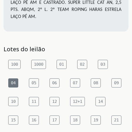
LAÇO PÉ AM E CASTRADO. SUPER LITTLE CAT AN, 2,5
PTS. ABQM, 2º L. 2º TEAM ROPING HARAS ESTRELA
LAÇO PÉ AM.
Lotes do leilão
100
1000
01
02
03
04
05
06
07
08
09
10
11
12
12+1
14
15
16
17
18
19
21