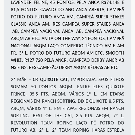
LAVENDER FELINE, 45 PONTOS, PELA ANCA R$74.148 E
81,5 PONTOS, CAVALO DO ANO ANCA ABERTA, CAMPEÃ
POTRO DO FUTURO ANCA AM, CAMPEÃ SUPER STAKES
CLASSIC ANCA AM, RES CAMPEÃ SUPER STAKES ANCA
AB, CAMPEÃ NACIONAL ANCA AB, CAMPEÃ NACIONAL
ABQM AB ETC. ANITA ON THE WAY, 24 PONTOS, CAMPEÃ
NACIONAL ABQM LAÇO COMPRIDO TÉCNICO AM E AM
PR, 3º L. POTRO DO FUTURO ABQM AM ETC. SMOOTH
WHIZ, R$27.720 PELA ANCR, CAMPEÃO DERBY ANCR AB
N3 E N2, RES CAMPEÃO DERBY ABQM RÉDEAS AB ETC.
2ª MÃE –
CR QUIXOTE CAT
, IMPORTADA. SEUS FILHOS
SOMAM 50 PONTOS ABQM, ENTRE ELES QUIXOTE
PRINCE, 35,5 PTS. ABQM, VÁRIOS 1º L. EM ETAPAS
REGIONAIS EM RANCH SORTING. DIXIE QUIXOTE 8,5 PTS.
ABQM, VÁRIOS 1º L. EM ETAPAS REGIONAIS EM RANCH
SORTING. BEST OF THE CAT, 3,5 PTS. ABQM, 7º L.
REVOLUTION TEAM ROPING LAÇO PÉ POTRO DO
FUTURO AB, 2º L. 2º TEAM ROPING HARAS ESTRELA