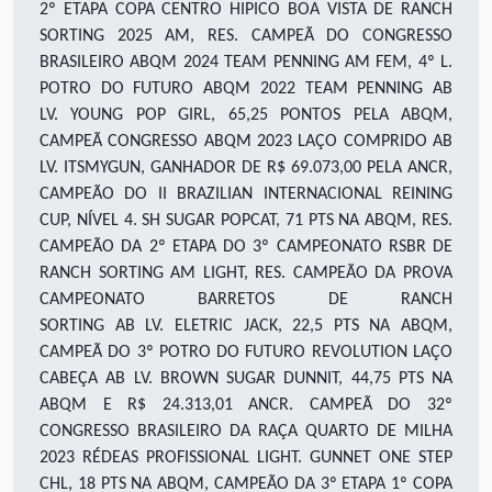
2º ETAPA COPA CENTRO HIPICO BOA VISTA DE RANCH
SORTING 2025 AM,
RES. CAMPEÃ DO CONGRESSO
BRASILEIRO ABQM 2024
TEAM PENNING
AM
FEM
,
4º L.
POTRO DO FUTURO ABQM 2022
TEAM PENNING
AB
LV
.
YOUNG POP GIRL,
65,25
PONTOS PELA ABQM,
CAMPEÃ CONGRESSO ABQM 2023
LAÇO COMPRIDO AB
LV
.
ITSMYGUN, GANHADOR DE R$
69.073,00
PELA ANCR,
CAMPEÃO DO II BRAZILIAN INTERNACIONAL REINING
CUP, NÍVEL 4
.
SH SUGAR POPCAT,
71
PTS NA ABQM, RES.
CAMPEÃO DA 2
º
ETAPA DO 3º CAMPEONATO RSBR DE
RANCH SORTING
AM
LIGHT, RES. CAMPEÃO DA PROVA
CAMPEONATO BARRETOS DE RANCH
SORTING
AB
LV
.
ELETRIC JACK, 22,5 PTS NA ABQM,
CAMPEÃ DO 3º POTRO DO FUTURO REVOLUTION
LAÇO
CABEÇA
AB
L
V.
BROWN SUGAR DUNNIT,
44,75
PTS NA
ABQM E R$ 24.313,01 ANCR. CAMPEÃ DO 32º
CONGRESSO BRASILEIRO DA RAÇA QUARTO DE MILHA
2023
RÉDEAS
PROFISSIONAL LIGHT
.
GUNNET ONE STEP
CHL, 1
8
PTS NA ABQM, CAMPEÃO DA 3
º
ETAPA 1
º
COPA