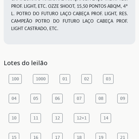
PROF. LIGHT, ETC. OZZE SHOOT, 15,50 PONTOS ABQM, 4º
L. POTRO DO FUTURO LAÇO CABEÇA PROF. LIGHT, RES.
CAMPEÃO POTRO DO FUTURO LAÇO CABEÇA PROF.
LIGHT CASTRADO, ETC.
Lotes do leilão
100
1000
01
02
03
04
05
06
07
08
09
10
11
12
12+1
14
15
16
17
18
19
21