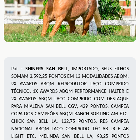
Pai –
SHINERS SAN BELL
,
IMPORTADO, SEUS FILHOS
SOMAM 3.592,25 PONTOS EM 13 MODALIDADES ABQM,
9
X AWARDS ABQM REPRODUTOR LAÇO COMPRIDO
TÉCNICO, 1X AWARDS ABQM PERFORMANCE HALTER E
2
X AWARDS ABQM LAÇO COMPRIDO COM DESTAQUE
PARA
MIALENA SAN BELL CGV
,
429
PONTOS,
CAMPEÃ
COPA DOS CAMPEÕES ABQM RANCH SORTING AM ETC.
CHICK SAN BELL LA
,
1
32,75
PONTOS, RES CAMPEÃ
NACIONAL ABQM LAÇO COMPRIDO TÉC AB JR E AB
LIGHT ETC
.
MELINDA SAN BELL LA
,
9
8,25
PONTOS