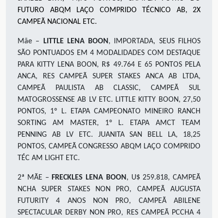
FUTURO ABQM LAÇO COMPRIDO TÉCNICO AB, 2X
CAMPEÃ NACIONAL ETC
.
Mãe –
LITTLE LENA BOON
, IMPORTADA, SEUS FILHOS
SÃO PONTUADOS EM 4 MODALIDADES COM DESTAQUE
PARA KITTY LENA BOON, R$ 49.764 E 65 PONTOS PELA
ANCA, RES CAMPEÃ SUPER STAKES ANCA AB LTDA,
CAMPEÃ PAULISTA AB CLASSIC, CAMPEÃ SUL
MATOGROSSENSE AB LV ETC. LITTLE KITTY BOON, 27,50
PONTOS, 1º L. ETAPA CAMPEONATO MINEIRO RANCH
SORTING AM MASTER, 1º L. ETAPA AMCT TEAM
PENNING AB LV ETC. JUANITA SAN BELL LA, 18,25
PONTOS, CAMPEÃ CONGRESSO ABQM LAÇO COMPRIDO
TÉC AM LIGHT ETC.
2ª MÃE –
FRECKLES LENA BOON
, U$ 259.818, CAMPEÃ
NCHA SUPER STAKES NON PRO, CAMPEÃ AUGUSTA
FUTURITY 4 ANOS NON PRO, CAMPEÃ ABILENE
SPECTACULAR DERBY NON PRO, RES CAMPEÃ PCCHA 4