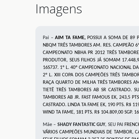
Imagens
Pai –
AIM TA FAME
,
POSSUI A SOMA DE 89 P
NBQM TRÊS TAMBORES
AM
. RES. CAMPEÃO 6
CAMPEONATO NBHA PR 2012 TRÊS TAMBOR
PRODUTOR, SEUS FILHOS JÁ SOMAM
17.448
,
16S737. 1º L. 40º CAMPEONATO NACIONAL DA 
2º L. XIII COPA DOS CAMPEÕES TRÊS TAMBOR
RAÇA QUARTO DE MILHA TRÊS TAMBORES AM LI
TIETÊ TRÊS TAMBORES AB SR CASTRADO. SUP
TAMBORES AB JR. FAST FAMOUS EK, 243,5 PT
CASTRADO. LINDA TA FAME EK, 190 PTS. R$ 1
WIND TA FAME, 181 PTS. R$ 104.809,00 SGP. 1
Mãe –
SHADY FANTASTIC GUY
, SEU PAI
FRENC
VÁRIOS CAMPEÕES MUNDIAIS DE TAMBOR, C