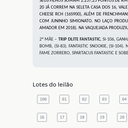
SEUS FILHOS SOMAM 2.257,25 PONTOS DE RM 
20 JÁ CORREM NA SELETA CASA DOS 16, VALE
CHEESE RCH (16S900), ALÉM DE FRENCHMAN
COM JUNINHO SIMIONATO. NO LAÇO PRODUZ
AMADOR EM 2018). NA VAQUEJADA PRODUZI
2ª MÃE –
TRIP DLITE FANTASTIC
, SI-106, GA
BOMB, (SI-83). FANTASTIC SNOOKIE, (SI-104
FAME ZORRERO, SPARTACUS FANTASTIC E SO
Lotes do leilão
100
01
02
03
04
16
17
18
19
20