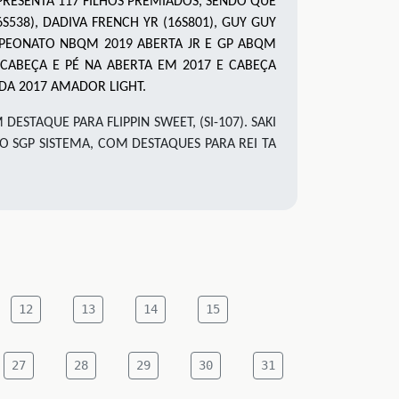
APRESENTA 117 FILHOS PREMIADOS, SENDO QUE
S538), DADIVA FRENCH YR (16S801), GUY GUY
AMPEONATO NBQM 2019 ABERTA JR E GP ABQM
CABEÇA E PÉ NA ABERTA EM 2017 E CABEÇA
A 2017 AMADOR LIGHT.
STAQUE PARA FLIPPIN SWEET, (SI-107). SAKI
ELO SGP SISTEMA, COM DESTAQUES PARA REI TA
12
13
14
15
27
28
29
30
31