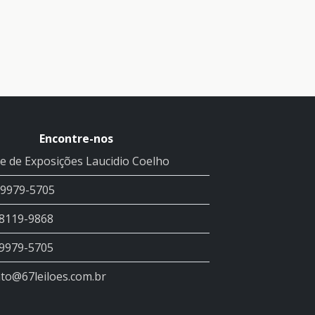
Encontre-nos
e de Exposições Laucidio Coelho
99979-5705
98119-9868
99979-5705
to@67leiloes.com.br