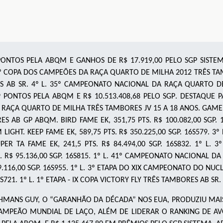
ONTOS PELA ABQM E GANHOS DE R$ 17.919,00 PELO SGP SISTE
º
COPA DOS CAMPEÕES DA RAÇA QUARTO DE MILHA 2012 TRÊS T
ES
AB SR
. 4
º
L. 35º CAMPEONATO NACIONAL DA RAÇA QUARTO D
9
PONTOS PELA ABQM E R$ 10.513.408,68 PELO SGP
. DESTAQUE PA
RAÇA QUARTO DE MILHA TRÊS TAMBORES JV 15 A 18 ANOS. GAME BOY
ES AB GP ABQM. BIRD FAME EK, 351,75 PTS. R$ 100.082,00 SGP. 
GHT. KEEP FAME EK, 589,75 PTS. R$ 350.225,00 SGP. 16S579. 3
ER TA FAME EK, 241,5 PTS. R$ 84.494,00 SGP. 16S832. 1º L. 
S. R$ 95.136,00 SGP. 16S815. 1º L. 41º CAMPEONATO NACIONAL
19.116,00 SGP. 16S955. 1º L. 3º ETAPA DO XIX CAMPEONATO DO N
6S721. 1º L. 1º ETAPA - IX COPA VICTORY FLY TRÊS TAMBORES AB SR.
HMANS GUY, O “GARANHÃO DA DÉCADA” NOS EUA, PRODUZIU MAIS
AMPEÃO MUNDIAL DE LAÇO, ALÉM DE LIDERAR O RANKING DE AV