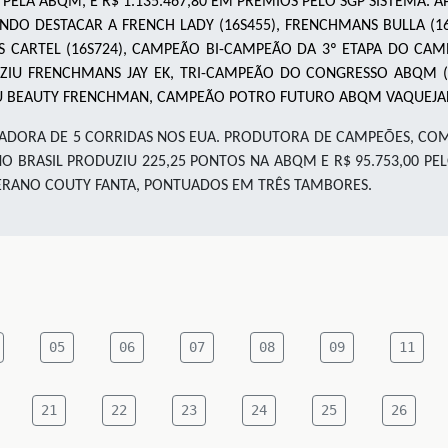
PELA ABQM, E R$ 1.135.467,80 EM PRÊMIOS PELO SGP SISTEMA. 
NDO DESTACAR A FRENCH LADY (16S455), FRENCHMANS BULLA (16
S CARTEL (16S724), CAMPEÃO BI-CAMPEÃO DA 3º ETAPA DO C
IU FRENCHMANS JAY EK, TRI-CAMPEÃO DO CONGRESSO ABQM (
U BEAUTY FRENCHMAN, CAMPEÃO POTRO FUTURO ABQM VAQUEJAD
NHADORA DE 5 CORRIDAS NOS EUA. PRODUTORA DE CAMPEÕES, COM DE
). NO BRASIL PRODUZIU 225,25 PONTOS NA ABQM E R$ 95.753,00 P
BERANO COUTY FANTA, PONTUADOS EM TRÊS TAMBORES.
05
06
07
08
09
11
21
22
23
24
25
26