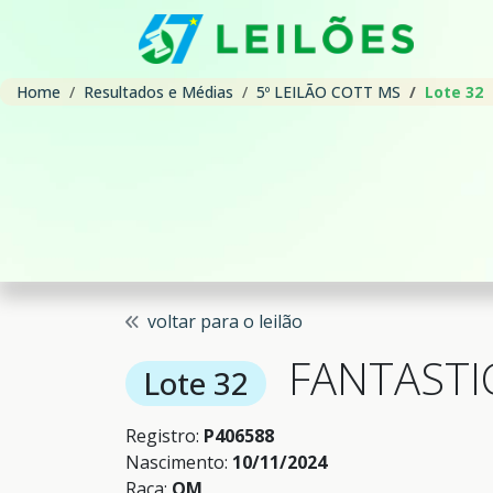
Home
Resultados e Médias
5º LEILÃO COTT MS
Lote 32
voltar para o leilão
FANTASTI
Lote 32
Registro:
P406588
Nascimento:
10/11/2024
Raça:
QM