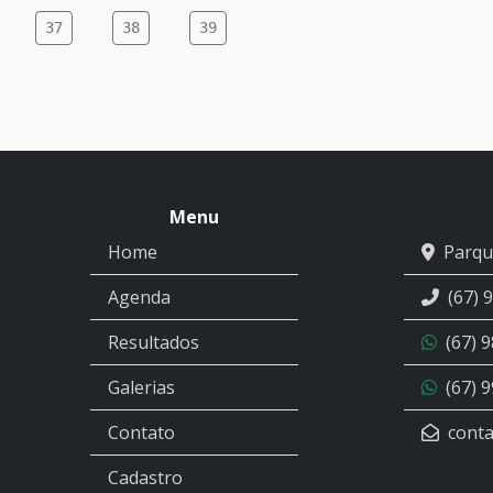
37
38
39
Menu
Home
Parqu
Agenda
(67) 
Resultados
(67) 
Galerias
(67) 
Contato
conta
Cadastro