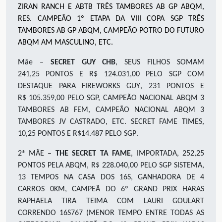
ZIRAN RANCH E ABTB TRÊS TAMBORES AB GP ABQM,
RES. CAMPEÃO 1º ETAPA DA VIII COPA SGP TRÊS
TAMBORES AB GP ABQM, CAMPEÃO POTRO DO FUTURO
ABQM AM MASCULINO, ETC.
Mãe –
SECRET GUY CHB
,
SEUS FILHOS SOMAM
2
41,25
PONTOS E R$
124.031,00 PELO SGP COM
DESTAQUE PARA
FIREWORKS GUY
,
2
31
PONTOS E
R$
105.359,00 PELO SGP, CAMPEÃO NACIONAL ABQM 3
TAMBORES AB FEM, CAMPEÃO NACIONAL ABQM 3
TAMBORES JV CASTRADO
,
ETC
.
SECRET FAME TIMES
,
10
,25
PONTOS E R$14.487 PELO SGP
.
2ª MÃE –
THE SECRET TA FAME
, IMPORTADA, 252,25
PONTOS PELA ABQM, R$ 228.040,00 PELO SGP SISTEMA,
13 TEMPOS NA CASA DOS 16S, GANHADORA DE 4
CARROS 0KM, CAMPEÃ DO 6º GRAND PRIX HARAS
RAPHAELA TIRA TEIMA COM LAURI GOULART
CORRENDO 16S767 (MENOR TEMPO ENTRE TODAS AS