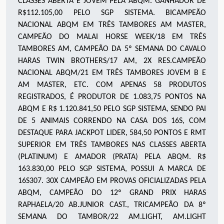
CLASSES ABERTA E JOVEM PELA ABQM. GANHADOR DE
R$112.105,00 PELO SGP SISTEMA. BICAMPEÃO
NACIONAL ABQM EM TRÊS TAMBORES AM MASTER,
CAMPEÃO DO MALAI HORSE WEEK/18 EM TRÊS
TAMBORES AM, CAMPEÃO DA 5º SEMANA DO CAVALO
HARAS TWIN BROTHERS/17 AM, 2X RES.CAMPEÃO
NACIONAL ABQM/21 EM TRÊS TAMBORES JOVEM B E
AM MASTER, ETC. COM APENAS 58 PRODUTOS
REGISTRADOS, É PRODUTOR DE 1.083,75 PONTOS NA
ABQM E R$ 1.120.841,50 PELO SGP SISTEMA, SENDO PAI
DE 5 ANIMAIS CORRENDO NA CASA DOS 16S, COM
DESTAQUE PARA JACKPOT LIDER, 584,50 PONTOS E RMT
SUPERIOR EM TRÊS TAMBORES NAS CLASSES ABERTA
(PLATINUM) E AMADOR (PRATA) PELA ABQM. R$
163.830,00 PELO SGP SISTEMA, POSSUI A MARCA DE
16S307. 30X CAMPEÃO EM PROVAS OFICIALIZADAS PELA
ABQM, CAMPEÃO DO 12º GRAND PRIX HARAS
RAPHAELA/20 AB.JUNIOR CAST., TRICAMPEÃO DA 8º
SEMANA DO TAMBOR/22 AM.LIGHT, AM.LIGHT