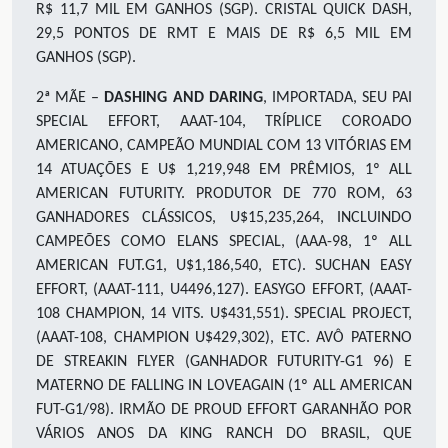
R$ 11,7 MIL EM GANHOS (SGP). CRISTAL QUICK DASH,
29,5 PONTOS DE RMT E MAIS DE R$ 6,5 MIL EM
GANHOS (SGP).
2ª MÃE –
DASHING AND DARING
, IMPORTADA, SEU PAI
SPECIAL EFFORT, AAAT-104, TRÍPLICE COROADO
AMERICANO, CAMPEÃO MUNDIAL COM 13 VITÓRIAS EM
14 ATUAÇÕES E U$ 1,219,948 EM PRÊMIOS, 1º ALL
AMERICAN FUTURITY. PRODUTOR DE 770 ROM, 63
GANHADORES CLÁSSICOS, U$15,235,264, INCLUINDO
CAMPEÕES COMO ELANS SPECIAL, (AAA-98, 1º ALL
AMERICAN FUT.G1, U$1,186,540, ETC). SUCHAN EASY
EFFORT, (AAAT-111, U4496,127). EASYGO EFFORT, (AAAT-
108 CHAMPION, 14 VITS. U$431,551). SPECIAL PROJECT,
(AAAT-108, CHAMPION U$429,302), ETC. AVÔ PATERNO
DE STREAKIN FLYER (GANHADOR FUTURITY-G1 96) E
MATERNO DE FALLING IN LOVEAGAIN (1º ALL AMERICAN
FUT-G1/98). IRMÃO DE PROUD EFFORT GARANHÃO POR
VÁRIOS ANOS DA KING RANCH DO BRASIL, QUE