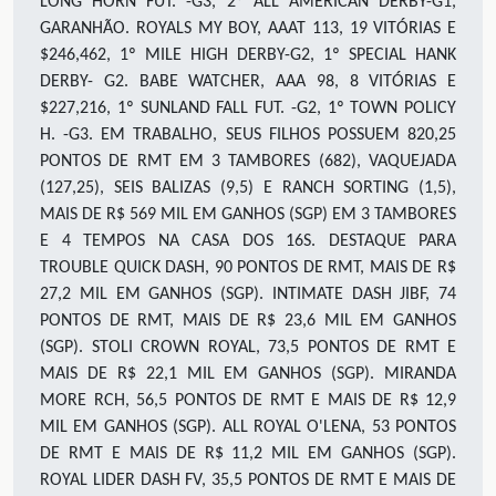
LONG HORN FUT. -G3, 2º ALL AMERICAN DERBY-G1,
GARANHÃO. ROYALS MY BOY, AAAT 113, 19 VITÓRIAS E
$246,462, 1º MILE HIGH DERBY-G2, 1º SPECIAL HANK
DERBY- G2. BABE WATCHER, AAA 98, 8 VITÓRIAS E
$227,216, 1º SUNLAND FALL FUT. -G2, 1º TOWN POLICY
H. -G3. EM TRABALHO, SEUS FILHOS POSSUEM 820,25
PONTOS DE RMT EM 3 TAMBORES (682), VAQUEJADA
(127,25), SEIS BALIZAS (9,5) E RANCH SORTING (1,5),
MAIS DE R$ 569 MIL EM GANHOS (SGP) EM 3 TAMBORES
E 4 TEMPOS NA CASA DOS 16S. DESTAQUE PARA
TROUBLE QUICK DASH, 90 PONTOS DE RMT, MAIS DE R$
27,2 MIL EM GANHOS (SGP). INTIMATE DASH JIBF, 74
PONTOS DE RMT, MAIS DE R$ 23,6 MIL EM GANHOS
(SGP). STOLI CROWN ROYAL, 73,5 PONTOS DE RMT E
MAIS DE R$ 22,1 MIL EM GANHOS (SGP). MIRANDA
MORE RCH, 56,5 PONTOS DE RMT E MAIS DE R$ 12,9
MIL EM GANHOS (SGP). ALL ROYAL O'LENA, 53 PONTOS
DE RMT E MAIS DE R$ 11,2 MIL EM GANHOS (SGP).
ROYAL LIDER DASH FV, 35,5 PONTOS DE RMT E MAIS DE