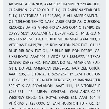
AB WHAT A RUNNER, AAAT 109 CHAMPION 2-YEAR-OLD,
CHAMPION 2-YEAR-OLD FILLY, CHAMPION3-YEAR-OLD
FILLY, 11 VITÓRIAS E $1,342,389, 1º ALL AMERICANFUT. -
G1 (MELHOR TEMPO NAS CLASSIFICATÓRIAS, QUEBROU
RECORDE DA PISTA NAS 440 JARDAS COM O TEMPO DE
20.993 S),1º LOSALAMITOS DERBY -G1, 1º MILDRED N
VESSELS MEM. H.-G1. QUICK MOON SIGN, AAAT 103, 7
VITÓRIAS E $419,781, 1º REMINGTON PARK FUT.- G1, 1º
BLUE RIB BON FUT.-G1, 1º BLUE RIB BON DERBY -G3.
SIXES ROYAL, AAAT 101, 5 VITÓRIAS E $384,977, 1º TEXAS
CLASSIC DERBY -G1, FINALISTA DO ALL AMERICAN FUT.-
G1 E DO ALL AMERICAN DERBY-G1. JACK ZEE QUICK,
AAAT 105, 8 VITÓRIAS E $269,267, 1º SAM HOUSTON
FUT.-G1, 1º FIRE CRACKER DERBY-G2, 1º BARNMASTER
SPRINT S.-G3 ROYALANON, AAAT 111, 12 VITÓRIAS E
$265,651, 1º MBNA CENTRAL CHALLANGE.-G2,1º
WEST/SW CHLG.- G3. ROYAL SHAKE EM, AAAT 104, 9
VITÓRIAS E $257,009, 1º SAM HOUSTON FUT.- G1, 1º