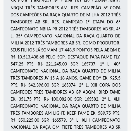
SISTEMA. CAMPEÃO 3
º
ETAPA DO XIV CAMPEONATO
NBQM TRÊS TAMBORES
AM
. RES. CAMPEÃO 6
º
COPA
DOS CAMPEÕES DA RAÇA QUARTO DE MILHA 2012 TRÊS
TAMBORES
AB SR
. RES. CAMPEÃO 1
º
ETAPA DO 6º
CAMPEONATO NBHA PR 2012 TRÊS TAMBORES
AB SR
. 4
º
L. 35º CAMPEONATO NACIONAL DA RAÇA QUARTO DE
MILHA 2012 TRÊS TAMBORES
AB SR
. COMO PRODUTOR,
SEUS FILHOS JÁ SOMAM
17.448
,
9
PONTOS PELA ABQM E
R$ 10.513.408,68 PELO SGP
. DESTAQUE PARA FAME FLY,
547,25 PTS. R$ 221.245,00 SGP. 16S737. 1º L. 40º
CAMPEONATO NACIONAL DA RAÇA QUARTO DE MILHA
TRÊS TAMBORES JV 15 A 18 ANOS. GAME BOY EK, 925,5
PTS. R$ 342.396,00 SGP. 16S374. 2º L. XIII COPA DOS
CAMPEÕES TRÊS TAMBORES AB GP ABQM. BIRD FAME
EK, 351,75 PTS. R$ 100.082,00 SGP. 16S582. 2º L. XLII
CAMPEONATO NACIONAL DA RAÇA QUARTO DE MILHA
TRÊS TAMBORES AM LIGHT. KEEP FAME EK, 589,75 PTS.
R$ 350.225,00 SGP. 16S579. 3º L. XLIII CAMPEONATO
NACIONAL DA RAÇA QM TIETÊ TRÊS TAMBORES AB SR