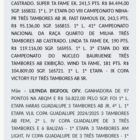
CASTRADO. SUPER TA FAME EK, 241,5 PTS. R$ 84.494,00
SGP. 16S832. 1º L. 3º ETAPA DO VIII CAMPEONATO NBHA-
PR TRÊS TAMBORES AB JR. FAST FAMOUS EK, 243,5 PTS.
R$ 95.136,00 SGP. 16S815. 1º L. 41º CAMPEONATO
NACIONAL DA RAÇA QUARTO DE MILHA TRÊS
TAMBORES AB CASTRADO. LINDA TA FAME EK, 190 PTS.
R$ 119.116,00 SGP. 16S955. 1º L. 3º ETAPA DO XIX
CAMPEONATO DO NUCLEO BAURUENSE TRÊS
TAMBORES AB EXIBIÇÃO. WIND TA FAME, 181 PTS. R$
104.809,00 SGP. 16S721. 1º L. 1º ETAPA - IX COPA
VICTORY FLY TRÊS TAMBORES AB SR.
Mãe –
LILYNDA BIGFOOL OFV
, GANHADORA DE 97
PONTOS NA ABQM E R$ 56.822,00 PELO SGP, FOI 1º L.
ETAPA HARAS GUADALUPE 3 TAMBORES AB JR, 4º L. 1º
ETAPA VLIL COPA GUADALUPE 2024/2025 3 TAMBORES
AB FEM, 2º L. IV COPA GUADALUPE DE 3 TRÊS
TAMBORES E 6 BALIZAS - 1º ETAPA 3 TAMBORES AM
LIGHT, IV COPA GUADALUPE DE 3 TRÊS TAMBORES - 1º