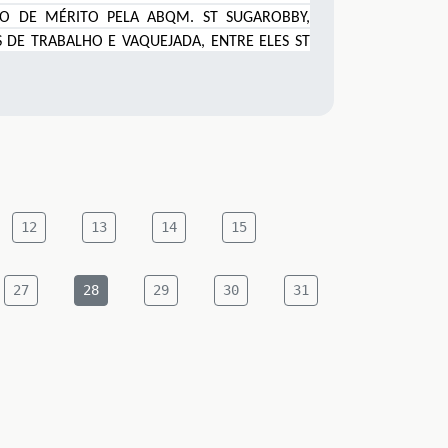
TRO DE MÉRITO PELA ABQM
.
ST SUGAROBBY,
 DE TRABALHO E VAQUEJADA, ENTRE ELES ST
12
13
14
15
27
28
29
30
31