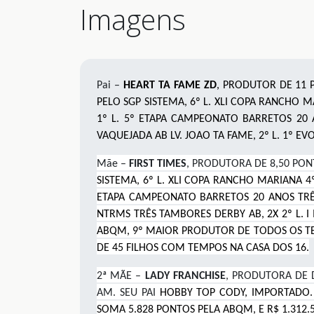
Imagens
Pai –
HEART TA FAME ZD
, PRODUTOR DE 11 P
PELO SGP SISTEMA, 6º L. XLI COPA RANCHO M
1º L. 5º ETAPA CAMPEONATO BARRETOS 20 
VAQUEJADA AB LV. JOAO TA FAME, 2º L. 1º EV
Mãe –
FIRST TIMES
, PRODUTORA DE 8,50 PON
SISTEMA, 6º L. XLI COPA RANCHO MARIANA 4º
ETAPA CAMPEONATO BARRETOS 20 ANOS TRÊS
NTRMS TRÊS TAMBORES DERBY AB, 2X 2º L. I 
ABQM, 9º MAIOR PRODUTOR DE TODOS OS TEMP
DE 45 FILHOS COM TEMPOS NA CASA DOS 16.
2ª MÃE –
LADY FRANCHISE
, PRODUTORA DE 
AM. SEU PAI
HOBBY TOP CODY, IMPORTADO
.
SOMA 5.828 PONTOS PELA ABQM, E R$ 1.31