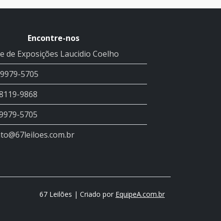
Encontre-nos
e de Exposições Laucidio Coelho
99979-5705
98119-9868
99979-5705
to@67leiloes.com.br
67 Leilões | Criado por
EquipeA.com.br