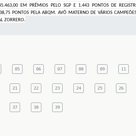
5.463,00 EM PRÊMIOS PELO SGP E 1.443 PONTOS DE REGIS
538,75 PONTOS PELA ABQM. AVÔ MATERNO DE VÁRIOS CAMPEÕES
IAL ZORRERO
.
05
06
07
08
09
11
21
22
23
24
25
26
37
38
39