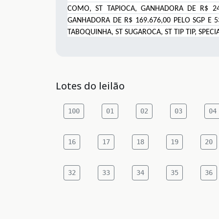
COMO
,
ST TAPIOCA, GANHADORA DE R$ 24
GANHADORA DE R$ 169.676,00 PELO SGP E 
TABOQUINHA, ST SUGAROCA, ST TIP TIP, SPEC
Lotes do leilão
100
01
02
03
04
16
17
18
19
20
32
33
34
35
36