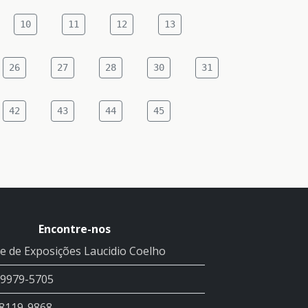
10
11
12
13
26
27
28
30
31
42
43
44
45
Encontre-nos
e de Exposições Laucidio Coelho
99979-5705
98119-9868