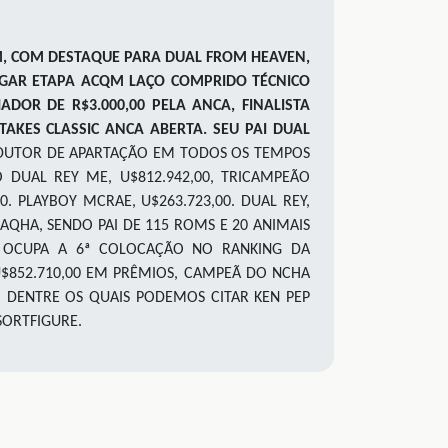
M, COM DESTAQUE PARA DUAL FROM HEAVEN,
GAR ETAPA ACQM LAÇO COMPRIDO TÉCNICO
OR DE R$3.000,00 PELA ANCA, FINALISTA
TAKES CLASSIC ANCA ABERTA. SEU PAI DUAL
ODUTOR DE APARTAÇÃO EM TODOS OS TEMPOS
DUAL REY ME, U$812.942,00, TRICAMPEÃO
0. PLAYBOY MCRAE, U$263.723,00. DUAL REY,
 AQHA, SENDO PAI DE 115 ROMS E 20 ANIMAIS
, OCUPA A 6ª COLOCAÇÃO NO RANKING DA
 U$852.710,00 EM PRÊMIOS, CAMPEÃ DO NCHA
, DENTRE OS QUAIS PODEMOS CITAR KEN PEP
SORTFIGURE.