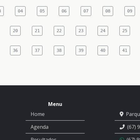
3
04
05
06
07
08
09
20
21
22
23
24
25
36
37
38
39
40
41
Menu
Home
Parqu
Agenda
(67) 
Resultados
(67) 