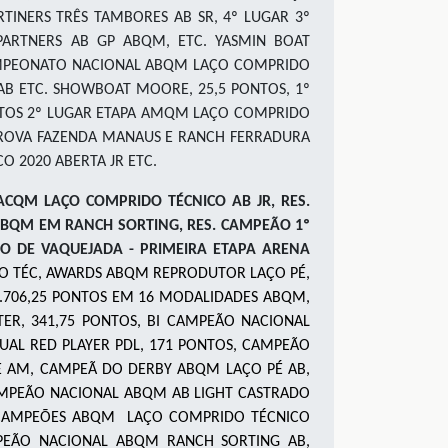
ARTINERS TRÊS TAMBORES AB SR, 4º LUGAR 3º
PARTNERS AB GP ABQM, ETC.
YASMIN BOAT
MPEONATO NACIONAL ABQM LAÇO COMPRIDO
AB ETC
.
SHOWBOAT MOORE
,
25
,5
PONTOS, 1º
TOS 2º LUGAR ETAPA AMQM LAÇO COMPRIDO
PROVA FAZENDA MANAUS E RANCH FERRADURA
 2020 ABERTA JR ETC.
CQM LAÇO COMPRIDO TÉCNICO AB JR, RES.
BQM EM RANCH SORTING, RES. CAMPEÃO 1º
OSO DE VAQUEJADA - PRIMEIRA ETAPA ARENA
 TÉC, AWARDS ABQM REPRODUTOR LAÇO PÉ,
.706,25 PONTOS EM 16 MODALIDADES ABQM,
STER, 341,75 PONTOS, BI CAMPEÃO NACIONAL
AL RED PLAYER PDL, 171 PONTOS, CAMPEÃO
 E AM, CAMPEÃ DO DERBY ABQM LAÇO PÉ AB,
AMPEÃO NACIONAL ABQM AB LIGHT CASTRADO
S CAMPEÕES ABQM LAÇO COMPRIDO TÉCNICO
PEÃO NACIONAL ABQM RANCH SORTING AB,