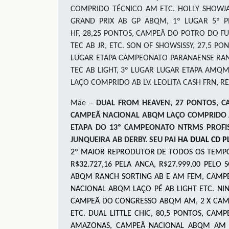
COMPRIDO TÉCNICO AM ETC
.
HOLLY SHOWJA
GRAND PRIX AB GP ABQM, 1º LUGAR 5º P
HF
,
28
,25
PONTOS, CAMPEÃ DO POTRO DO FU
TEC AB JR
,
ETC
.
SON OF SHOWSISSY
,
27
,5
PON
LUGAR ETAPA CAMPEONATO PARANAENSE RAN
TEC
AB LIGHT,
3º LUGAR LUGAR ETAPA AMQM
LAÇO COMPRIDO AB LV
.
LEOLITA CASH FRN,
RE
Mãe –
DUAL FROM HEAVEN
, 27 PONTOS, 
CAMPEÃ NACIONAL ABQM LAÇO COMPRIDO A
ETAPA DO 13º CAMPEONATO NTRMS PROFISSI
JUNQUEIRA AB DERBY. SEU PAI
HA DUAL CD P
2º MAIOR REPRODUTOR DE TODOS OS TEMPO
R$32.727,16 PELA ANCA, R$27.999,00 PELO
ABQM RANCH SORTING AB E AM FEM, CAMPE
NACIONAL ABQM LAÇO PÉ AB LIGHT ETC. NI
CAMPEÃ DO CONGRESSO ABQM AM, 2 X CAMP
ETC. DUAL LITTLE CHIC, 80,5 PONTOS, 
AMAZONAS, CAMPEÃ NACIONAL ABQM AM L