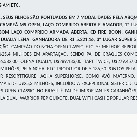
 AM ETC.
A, SEUS FILHOS SÃO PONTUADOS EM 7 MODALIDADES PELA ABQ
 CAMPEÃ MS OPEN, LAÇO COMPRIDO ABERTA E AMADOR, 1º LU
BQM LAÇO COMPRIDO ARMADA ABERTA. CD FIRE BOON, GANHAD
UALLY LENA, GANHADORA DE R$ 5.221,16, 3º LUGAR SUPER S
ÇÃO. CAMPEÃO DO NCHA OPEN CLASSIC, ETC. 5º MELHOR REPR
$25,4 MILHÕES EM APARTAÇÃO, SENDO PAI DE CRAQUES COMO 
582,00. OLENA DUALLY, U$289.133,00. TAPT TWICE, U$279.457,0
MILHÕES, PELA NCHA, ETC. PRODUTOR DE 5.135,50 PONTOS PELA
AR RESORTFIGURE, AQHA SUPERHORSE. COMO AVÔ MATERNO
MAIS DE U$25,3 MILHÕES, INCLUÍDO A EXCEPCIONAL SISTER CD,
ES OPEN CLASSIC. NO BRASIL É PAI DE IMPORTANTES GARANHÕES
ULA DUAL, WARRIOR PEP QUIXOTE, DUAL WITH CASH E POPULAR RE