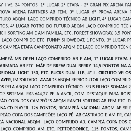
Y HVS
, 34 PONTOS, 1º LUGAR 2º ETAPA - 2º GRAN PIX ARENA P
ROVA ARENA PARTNERS AB FEM, 3º LUGAR 6º PROVA ARENA 
TURO ABQM LAÇO COMPRIDO TÉCNICO AB LIGHT,
4º LUGAR CA
TOS, 4º LUGAR POTRO DO FUTURO ABQM LAÇO COMPRIDO TÉC 
CH SORTING AM E AM FAMILIA
,
ETC.
FOREST SHOWGRAY
,
3,5 PON
 LAÇO COMPRIDO ETC
.
FUNNY SHOWBOAT
,
1 PONTO, 3º LUGAR 
S CAMPEÃ ETAPA CAMPEONATO APQM DE LAÇO COMPRIDO TÉCNICO
CAMPEÃ MS OPEN LAÇO COMPRIDO AB E AM, 1º LUGAR ETAPA A
RMADA AB ETC. MÃE DE BREW DUAL BERRY, 14,5 PONTOS NA A
ONAL LIGHT 150, ETC. BUCKS DUAL LLB, 4º L. CIRCUITO VEL
LAYER,
IMPORTADO, AWARDS ABQM REPRODUTOR LAÇO COMPRIDO
S PELA ABQM LAÇO COMPRIDO TÉCNICO. SEUS FILHOS SOMAM 2
 SGP SISTEMA, R$3.644,27 PELA ANCR, COM DESTAQUE PARA ROI
ÃO COPA DOS CAMPEÕES ABQM RANCH SORTING AB FEM ETC. DU
NNA CD PLAYER, 126 PONTOS, BICAMPEÃ NACIONAL ABQM AB SR
EÃO COPA DOS CAMPEÕES LAÇO PÉ, AB CASTRADO E AM PR, C
CAMPEÃ NACIONAL ABQM LAÇO COMPRIDO AB, CAMPEÃ COPA DO
AÇO COMPRIDO AM ETC. PEPTOBOONICE, 115 PONTOS, CAM