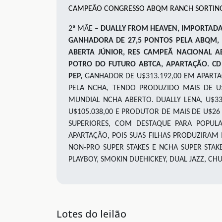
CAMPEÃO CONGRESSO ABQM RANCH SORTING
2ª MÃE –
DUALLY FROM HEAVEN
, IMPORTAD
GANHADORA DE 27,5 PONTOS PELA ABQM,
ABERTA JÚNIOR, RES CAMPEÃ NACIONAL A
POTRO DO FUTURO ABTCA, APARTAÇÃO. CD D
PEP,
GANHADOR DE U$313.192,00 EM APARTA
PELA NCHA, TENDO PRODUZIDO MAIS DE U
MUNDIAL NCHA ABERTO. DUALLY LENA, U$336.
U$105.038,00 E PRODUTOR DE MAIS DE U$26 
SUPERIORES, COM DESTAQUE PARA POPUL
APARTAÇÃO, POIS SUAS FILHAS PRODUZIRAM 
NON-PRO SUPER STAKES E NCHA SUPER STAK
PLAYBOY, SMOKIN DUEHICKEY, DUAL JAZZ, CH
Lotes do leilão