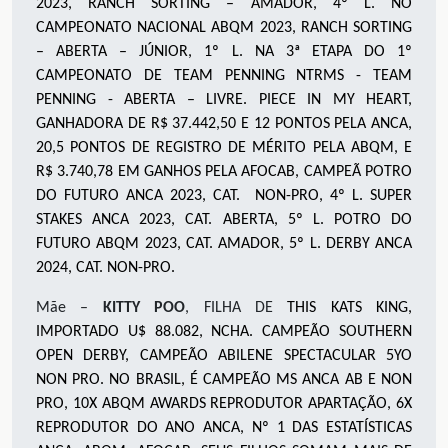
2023, RANCH SORTING – AMADOR, 4º L. NO
CAMPEONATO NACIONAL ABQM 2023, RANCH SORTING
– ABERTA – JÚNIOR, 1º L. NA 3ª ETAPA DO 1º
CAMPEONATO DE TEAM PENNING NTRMS - TEAM
PENNING - ABERTA – LIVRE. PIECE IN MY HEART,
GANHADORA DE R$ 37.442,50 E 12 PONTOS PELA ANCA,
20,5 PONTOS DE REGISTRO DE MÉRITO PELA ABQM, E
R$ 3.740,78 EM GANHOS PELA AFOCAB, CAMPEÃ POTRO
DO FUTURO ANCA 2023, CAT. NON-PRO, 4º L. SUPER
STAKES ANCA 2023, CAT. ABERTA, 5º L. POTRO DO
FUTURO ABQM 2023, CAT. AMADOR, 5º L. DERBY ANCA
2024, CAT. NON-PRO.
Mãe –
KITTY POO
, FILHA DE
THIS KATS KING
,
IMPORTADO U$ 88.082, NCHA. CAMPEÃO SOUTHERN
OPEN DERBY, CAMPEÃO ABILENE SPECTACULAR 5YO
NON PRO. NO BRASIL, É CAMPEÃO MS ANCA AB E NON
PRO, 10X ABQM AWARDS REPRODUTOR APARTAÇÃO, 6X
REPRODUTOR DO ANO ANCA, Nº 1 DAS ESTATÍSTICAS