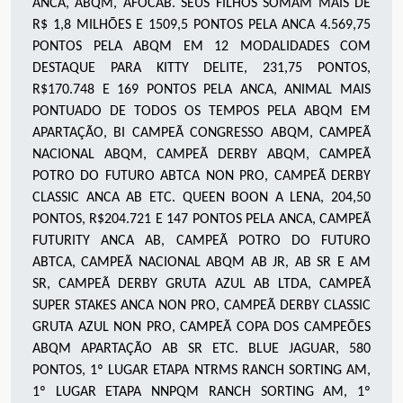
ANCA, ABQM, AFOCAB. SEUS FILHOS SOMAM MAIS DE
R$ 1,8 MILHÕES E 1509,5 PONTOS PELA ANCA 4.569,75
PONTOS PELA ABQM EM 12 MODALIDADES COM
DESTAQUE PARA KITTY DELITE, 231,75 PONTOS,
R$170.748 E 169 PONTOS PELA ANCA, ANIMAL MAIS
PONTUADO DE TODOS OS TEMPOS PELA ABQM EM
APARTAÇÃO, BI CAMPEÃ CONGRESSO ABQM, CAMPEÃ
NACIONAL ABQM, CAMPEÃ DERBY ABQM, CAMPEÃ
POTRO DO FUTURO ABTCA NON PRO, CAMPEÃ DERBY
CLASSIC ANCA AB ETC. QUEEN BOON A LENA, 204,50
PONTOS, R$204.721 E 147 PONTOS PELA ANCA, CAMPEÃ
FUTURITY ANCA AB, CAMPEÃ POTRO DO FUTURO
ABTCA, CAMPEÃ NACIONAL ABQM AB JR, AB SR E AM
SR, CAMPEÃ DERBY GRUTA AZUL AB LTDA, CAMPEÃ
SUPER STAKES ANCA NON PRO, CAMPEÃ DERBY CLASSIC
GRUTA AZUL NON PRO, CAMPEÃ COPA DOS CAMPEÕES
ABQM APARTAÇÃO AB SR ETC. BLUE JAGUAR, 580
PONTOS, 1º LUGAR ETAPA NTRMS RANCH SORTING AM,
1º LUGAR ETAPA NNPQM RANCH SORTING AM, 1º