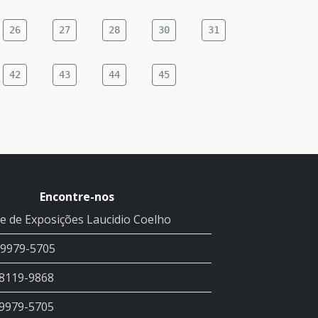
26
27
28
30
31
42
43
44
45
Encontre-nos
e de Exposições Laucidio Coelho
99979-5705
98119-9868
99979-5705