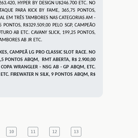
263.420
,
HYPER BY DESIGN U$246.700 ETC. NO
STAQUE PARA
KICK BY FAME, 365,75 PONTOS,
NAL EM TRÊS TAMBORES NAS CATEGORIAS AM -
5
PONTOS, R$329.509,00 PELO SGP, CAMPEÃO
URO AB ETC. CAVANY SLICK
,
19
9,25
PONTOS,
AMBORES AB JR ETC.
KES, CAMPEÃ LG PRO CLASSIC SLOT RACE. NO
5,5 PONTOS ABQM, RMT ABERTA, R$ 2.900,00
A COPA WRANGLER - NSG AB - GP ABQM, ETC.
, ETC. FIREWATER N SILK, 9 PONTOS ABQM, R$
10
11
12
13