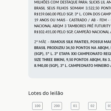
MILHÕES COM DESTAQUE PARA: SLICKS LIL A
BRASIL SEUS FILHOS SOMAM 3.522,50 PON
R$159.060,00 PELO SGP, 3º L. COPA DOS C
19 ANOS OU MAIS - CASTRADO / AB - FEM -
NACIONAL ABQM 3 TAMBORES PRÉ FUTURITY 
R$
102.455
,00 PELO SGP, CAMPEÃO NACIONAL
2ª MÃE –
FAMOUS SILK PANTIES
, POSSUI MA
BRASIL PRODUZIU 34,50 PONTOS NA ABQM, R
(SGP), 5º L. 3º ETAPA XXI CAMPEONATO RE
SIZE THREE BIKINI, 9,50 PONTOS ABQM, R$ 3
8.940,00 (SGP), 3º L. CAMPEONATO MINEIRO
Lotes do leilão
100
200
01
02
0