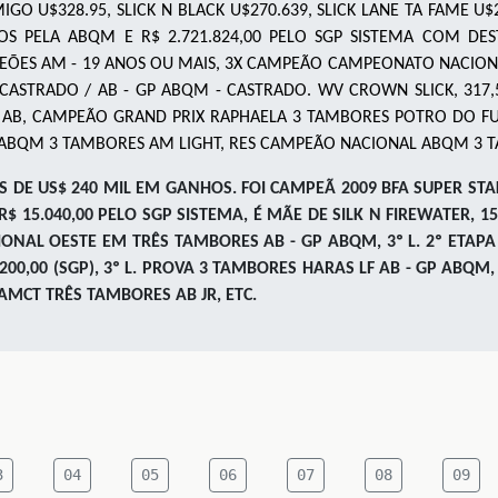
MIGO U$328.95
,
SLICK N BLACK U$270.639
,
SLICK LANE TA FAME U$
TOS PELA ABQM E R$ 2.721.824,00 PELO SGP SISTEMA COM DE
AMPEÕES AM - 19 ANOS OU MAIS, 3X CAMPEÃO CAMPEONATO NACIO
 CASTRADO / AB - GP ABQM - CASTRADO.
WV CROWN SLICK
,
317,
AB, CAMPEÃO GRAND PRIX RAPHAELA 3 TAMBORES POTRO DO FUT
 ABQM 3 TAMBORES AM LIGHT, RES CAMPEÃO NACIONAL ABQM 3 T
IS DE US$ 240 MIL EM GANHOS. FOI CAMPEÃ 2009 BFA SUPER STA
$ 15.040,00 PELO SGP SISTEMA, É MÃE DE SILK N FIREWATER, 1
GIONAL OESTE EM TRÊS TAMBORES AB - GP ABQM, 3º L. 2º ETAP
.200,00 (SGP), 3º L. PROVA 3 TAMBORES HARAS LF AB - GP ABQM
 AMCT TRÊS TAMBORES AB JR, ETC.
3
04
05
06
07
08
09