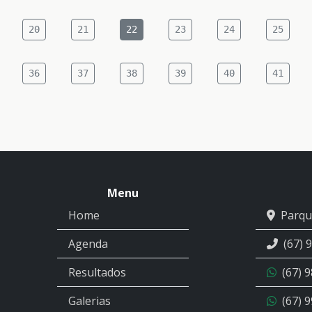
20
21
22
23
24
25
36
37
38
39
40
41
Menu
Home
Parqu
Agenda
(67) 
Resultados
(67) 
Galerias
(67) 