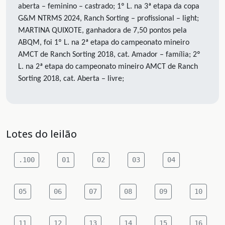
aberta – feminino – castrado; 1º L. na 3ª etapa da copa
G&M NTRMS 2024, Ranch Sorting – profissional – light;
MARTINA QUIXOTE, ganhadora de 7,50 pontos pela
ABQM, foi 1º L. na 2ª etapa do campeonato mineiro
AMCT de Ranch Sorting 2018, cat. Amador – família; 2º
L. na 2ª etapa do campeonato mineiro AMCT de Ranch
Sorting 2018, cat. Aberta – livre;
Lotes do leilão
.100
01
02
03
04
05
06
07
08
09
10
11
12
13
14
15
16