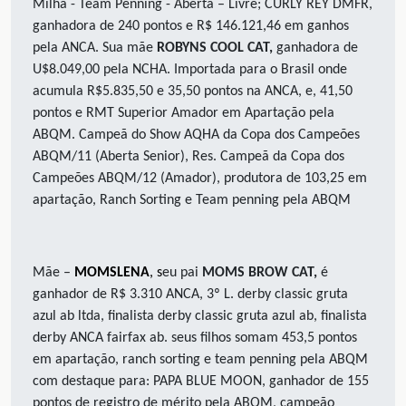
Milha - Team Penning - Aberta – Livre; CURLY REY DMFR,
ganhadora de 240 pontos e R$ 146.121,46 em ganhos
pela ANCA. Sua mãe
ROBYNS COOL CAT,
ganhadora de
U$8.049,00 pela NCHA. Importada para o Brasil onde
acumula R$5.835,50 e 35,50 pontos na ANCA, e, 41,50
pontos e RMT Superior Amador em Apartação pela
ABQM. Campeã do Show AQHA da Copa dos Campeões
ABQM/11 (Aberta Senior), Res. Campeã da Copa dos
Campeões ABQM/12 (Amador), produtora de 103,25 em
apartação, Ranch Sorting e Team penning pela ABQM
Mãe –
MOMSLENA
, s
eu pai
MOMS BROW CAT,
é
ganhador de R$ 3.310 ANCA, 3º L. derby classic gruta
azul ab ltda, finalista derby classic gruta azul ab, finalista
derby ANCA fairfax ab. seus filhos somam 453,5 pontos
em apartação, ranch sorting e team penning pela ABQM
com destaque para: PAPA BLUE MOON, ganhador de 155
pontos de registro de mérito pela ABQM, campeão