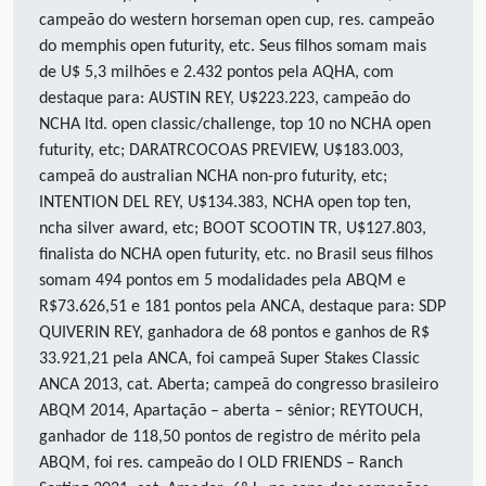
campeão do western horseman open cup, res. campeão
do memphis open futurity, etc. Seus filhos somam mais
de U$ 5,3 milhões e 2.432 pontos pela AQHA, com
destaque para: AUSTIN REY, U$223.223, campeão do
NCHA ltd. open classic/challenge, top 10 no NCHA open
futurity, etc; DARATRCOCOAS PREVIEW, U$183.003,
campeã do australian NCHA non-pro futurity, etc;
INTENTION DEL REY, U$134.383, NCHA open top ten,
ncha silver award, etc; BOOT SCOOTIN TR, U$127.803,
finalista do NCHA open futurity, etc. no Brasil seus filhos
somam 494 pontos em 5 modalidades pela ABQM e
R$73.626,51 e 181 pontos pela ANCA, destaque para: SDP
QUIVERIN REY, ganhadora de 68 pontos e ganhos de R$
33.921,21 pela ANCA, foi campeã Super Stakes Classic
ANCA 2013, cat. Aberta; campeã do congresso brasileiro
ABQM 2014, Apartação – aberta – sênior; REYTOUCH,
ganhador de 118,50 pontos de registro de mérito pela
ABQM, foi res. campeão do I OLD FRIENDS – Ranch