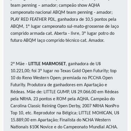
team penning – amador; campeão show AQHA
campeonato nacional ABQM team penning - amador;
PLAY RED FEATHER PDL, ganhadora de 10,5 pontos pela
ABQM, 1º lugar campeonato sul-mato-grossense de laço
comprido armada cat. Aberta - livre, 3º lugar potro do
futuro ABQM laço comprido técnico cat. Amador.
2ª Mãe -
LITTLE MARMOSET
, ganhadora de U$
10.221,00; foi 3º lugar no Texas Gold Open Futurity; top
10 do Reno Western Open; premiada no PCCHA Open
Futurity. Produtora de ganhadores em Apartação e
Rédeas. Mãe de: LITTLE GUMP, U$ 29.066,00 em Rédeas
pela NRHA. 23 pontos e ROM pela AQHA. Campeão do
Carolina Classic Reining Open Derby, 2007 NRHA NonPro
Top 10, etc. Reprodutor na Bélgica; LITTLE MOHICAN, U$
15.889,00 em Apartação; Finalista do NCHA Western
Nationals $10K Novice e do Campeonato Mundial ACHA.