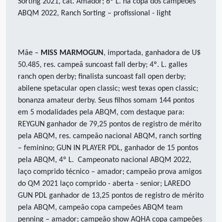
Sorting 2021, cat. Amador; 6º L. na copa dos campeões
ABQM 2022, Ranch Sorting – profissional - light
Mãe –
MISS MARMOGUN
, importada, ganhadora de U$
50.485, res. campeã suncoast fall derby; 4º.
L. galles
ranch open derby; finalista suncoast fall open derby;
abilene spetacular open classic; west texas open classic;
bonanza amateur derby.
Seus filhos somam 144 pontos
em 5 modalidades pela ABQM, com destaque para:
REYGUN ganhador de 79,25 pontos de registro de mérito
pela ABQM, res. campeão nacional ABQM, ranch sorting
– feminino; GUN IN PLAYER PDL, ganhador de 15 pontos
pela ABQM, 4º L. Campeonato nacional ABQM 2022,
laço comprido técnico – amador; campeão prova amigos
do QM 2021 laço comprido - aberta - senior; LAREDO
GUN PDL ganhador de 13,25 pontos de registro de mérito
pela ABQM, campeão copa campeões ABQM team
penning – amador; campeão show AQHA copa campeões