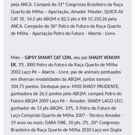
pela ANCA. Campeã do 31º Congresso Brasileiro da Raça
Quarto de Milha – Apartação, Amador Master; QUICK AS
CAT 5E, 54,5 pts ABQM e 82,5 pts e R$ 55.150,26 pela
ANCA. Campeão do 36º Potro do Futuro da Raça Quarto
de Milha - Apartação Potro do Futuro - Aberta - Livre.
Mãe –
GIPSY SMART CAT CDN,
seu pai
SHADY VENOM
EK
, 3°L. XXIII Potro do Futuro da Raça Quarto de Milha
2002 Laço Pé – Aberta - Livre, pai de animais pontuados
em diversas modalidades da ABQM, juntos somam
104,75 pontos. Destaque para: MISS SHADY PRUDENTE,
ganhadora de 26,5 pontos pela ABQM, campeã Potro do
Futuro ABQM 2009 Laço Pé – Amador; SHADY LAGO LEO,
ganhador de 13 pts ABQM. 33°L. II Potro do Futuro de
Laço Comprido Quarto de Milha 2007 - Técnico Amador -
19 anos ou mais; DARA ONE, 10 pts. 2°L. 20º Congresso
Brasileiro da Raça Quarto de Milha 2010 Laço em Dupla