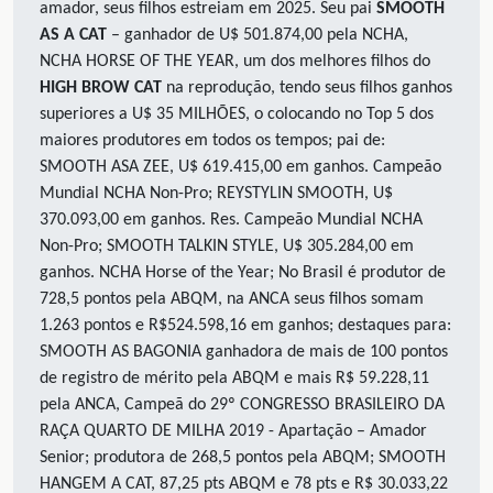
amador, seus filhos estreiam em 2025. Seu pai
SMOOTH
AS A CAT
– ganhador de U$ 501.874,00 pela NCHA,
NCHA HORSE OF THE YEAR, um dos melhores filhos do
HIGH BROW CAT
na reprodução, tendo seus filhos ganhos
superiores a U$ 35 MILHÕES, o colocando no Top 5 dos
maiores produtores em todos os tempos; pai de:
SMOOTH ASA ZEE, U$ 619.415,00 em ganhos. Campeão
Mundial NCHA Non-Pro; REYSTYLIN SMOOTH, U$
370.093,00 em ganhos. Res. Campeão Mundial NCHA
Non-Pro; SMOOTH TALKIN STYLE, U$ 305.284,00 em
ganhos. NCHA Horse of the Year; No Brasil é produtor de
728,5 pontos pela ABQM, na ANCA seus filhos somam
1.263 pontos e R$524.598,16 em ganhos; destaques para:
SMOOTH AS BAGONIA
ganhadora de mais de 100 pontos
de registro de mérito pela ABQM e mais R$ 59.228,11
pela ANCA, Campeã do 29º CONGRESSO BRASILEIRO DA
RAÇA QUARTO DE MILHA 2019 - Apartação – Amador
Senior; produtora de 268,5 pontos pela ABQM; SMOOTH
HANGEM A CAT, 87,25 pts ABQM e 78 pts e R$ 30.033,22