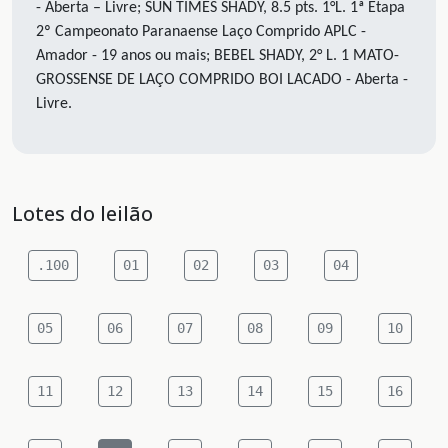
- Aberta – Livre; SUN TIMES SHADY, 8.5 pts. 1°L. 1ª Etapa
2º Campeonato Paranaense Laço Comprido APLC -
Amador - 19 anos ou mais; BEBEL SHADY, 2° L. 1 MATO-
GROSSENSE DE LAÇO COMPRIDO BOI LACADO - Aberta -
Livre.
Lotes do leilão
.100
01
02
03
04
05
06
07
08
09
10
11
12
13
14
15
16