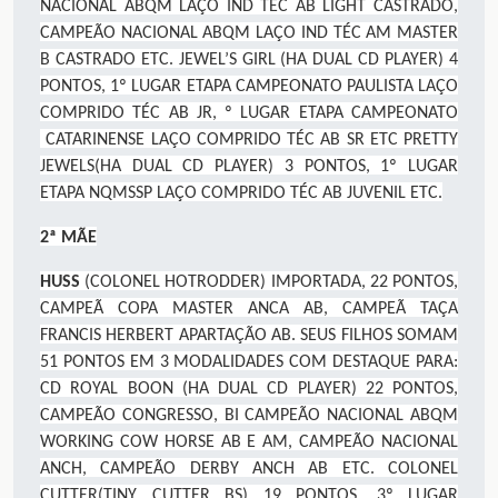
NACIONAL ABQM LAÇO IND TÉC AB LIGHT CASTRADO,
CAMPEÃO NACIONAL ABQM LAÇO IND TÉC AM MASTER
B CASTRADO ETC. JEWEL’S GIRL (HA DUAL CD PLAYER) 4
PONTOS, 1º LUGAR ETAPA CAMPEONATO PAULISTA LAÇO
COMPRIDO TÉC AB JR, º LUGAR ETAPA CAMPEONATO
CATARINENSE LAÇO COMPRIDO TÉC AB SR ETC PRETTY
JEWELS(HA DUAL CD PLAYER) 3 PONTOS, 1º LUGAR
ETAPA NQMSSP LAÇO COMPRIDO TÉC AB JUVENIL ETC.
2ª MÃE
HUSS
(COLONEL HOTRODDER) IMPORTADA, 22 PONTOS,
CAMPEÃ COPA MASTER ANCA AB, CAMPEÃ TAÇA
FRANCIS HERBERT APARTAÇÃO AB. SEUS FILHOS SOMAM
51 PONTOS EM 3 MODALIDADES COM DESTAQUE PARA:
CD ROYAL BOON (HA DUAL CD PLAYER) 22 PONTOS,
CAMPEÃO CONGRESSO, BI CAMPEÃO NACIONAL ABQM
WORKING COW HORSE AB E AM, CAMPEÃO NACIONAL
ANCH, CAMPEÃO DERBY ANCH AB ETC. COLONEL
CUTTER(TINY CUTTER BS) 19 PONTOS, 3º LUGAR