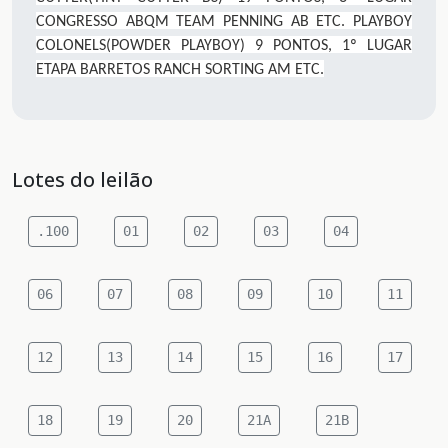
CONGRESSO ABQM TEAM PENNING AB ETC. PLAYBOY
COLONELS(POWDER PLAYBOY) 9 PONTOS, 1º LUGAR
ETAPA BARRETOS RANCH SORTING AM ETC.
Lotes do leilão
.100
01
02
03
04
06
07
08
09
10
11
12
13
14
15
16
17
18
19
20
21A
21B