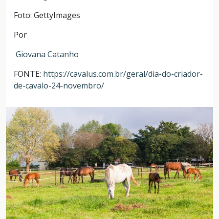
Foto: GettyImages
Por
Giovana Catanho
FONTE:
https://cavalus.com.br/geral/dia-do-criador-
de-cavalo-24-novembro/
Anterior
Próxi