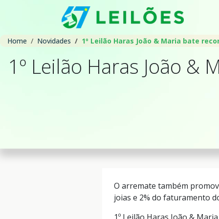
Home
Novidades
1º Leilão Haras João & Maria bate reco
1º Leilão Haras João & 
O arremate também promoveu 
joias e 2% do faturamento do
1º Leilão Haras João & Mari