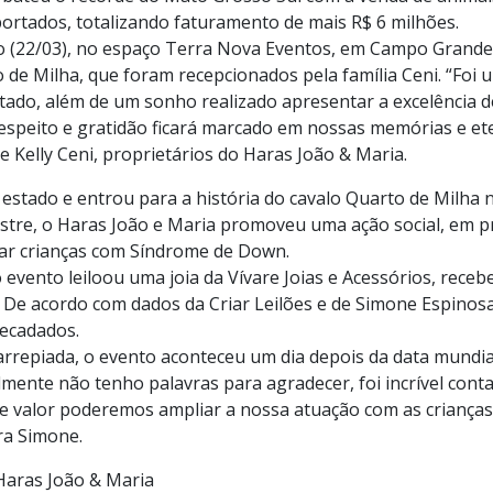
portados, totalizando faturamento de mais R$ 6 milhões.
o (22/03), no espaço Terra Nova Eventos, em Campo Grande 
 de Milha, que foram recepcionados pela família Ceni. “Foi
stado, além de um sonho realizado apresentar a excelência d
 respeito e gratidão ficará marcado em nossas memórias e e
e Kelly Ceni, proprietários do Haras João & Maria.
stado e entrou para a história do cavalo Quarto de Milha n
tre, o Haras João e Maria promoveu uma ação social, em pr
grar crianças com Síndrome de Down.
 evento leiloou uma joia da Vívare Joias e Acessórios, rece
. De acordo com dados da Criar Leilões e de Simone Espinosa,
recadados.
arrepiada, o evento aconteceu um dia depois da data mundia
ente não tenho palavras para agradecer, foi incrível conta
e valor poderemos ampliar a nossa atuação com as crianças
ara Simone.
 Haras João & Maria