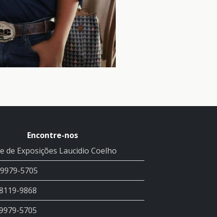
Encontre-nos
e de Exposições Laucidio Coelho
99979-5705
98119-9868
99979-5705