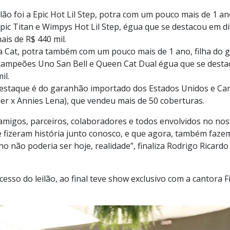
lão foi a Epic Hot Lil Step, potra com um pouco mais de 1 a
ic Titan e Wimpys Hot Lil Step, égua que se destacou em di
ais de R$ 440 mil.
 Cat, potra também com um pouco mais de 1 ano, filha do 
campeões Uno San Bell e Queen Cat Dual égua que se desta
il.
 destaque é do garanhão importado dos Estados Unidos e C
er x Annies Lena), que vendeu mais de 50 coberturas.
amigos, parceiros, colaboradores e todos envolvidos no noss
e fizeram história junto conosco, e que agora, também fazem
o não poderia ser hoje, realidade”, finaliza Rodrigo Ricard
sso do leilão, ao final teve show exclusivo com a cantora Fi