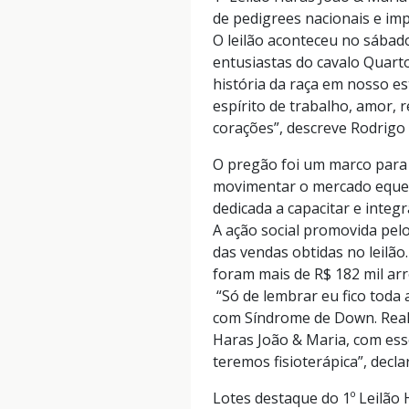
de pedigrees nacionais e im
O leilão aconteceu no sábad
entusiastas do cavalo Quarto
história da raça em nosso e
espírito de trabalho, amor,
corações”, descreve Rodrigo 
O pregão foi um marco para e
movimentar o mercado eques
dedicada a capacitar e inte
A ação social promovida pelo
das vendas obtidas no leilão
foram mais de R$ 182 mil ar
“Só de lembrar eu fico toda 
com Síndrome de Down. Realm
Haras João & Maria, com ess
teremos fisioterápica”, decl
Lotes destaque do 1º Leilão