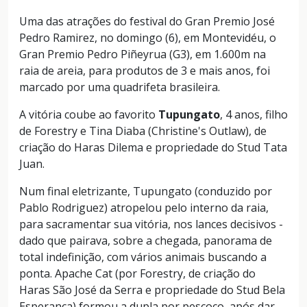
Uma das atrações do festival do Gran Premio José
Pedro Ramirez, no domingo (6), em Montevidéu, o
Gran Premio Pedro Piñeyrua (G3), em 1.600m na
raia de areia, para produtos de 3 e mais anos, foi
marcado por uma quadrifeta brasileira.
A vitória coube ao favorito
Tupungato
, 4 anos, filho
de Forestry e Tina Diaba (Christine's Outlaw), de
criação do Haras Dilema e propriedade do Stud Tata
Juan.
Num final eletrizante, Tupungato (conduzido por
Pablo Rodriguez) atropelou pelo interno da raia,
para sacramentar sua vitória, nos lances decisivos -
dado que pairava, sobre a chegada, panorama de
total indefinição, com vários animais buscando a
ponta. Apache Cat (por Forestry, de criação do
Haras São José da Serra e propriedade do Stud Bela
Esperança) formou a dupla por pescoço, após dar