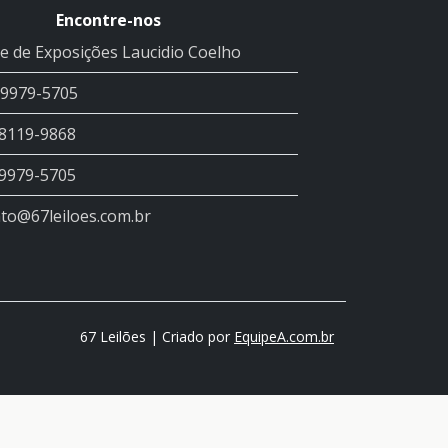
Encontre-nos
e de Exposições Laucidio Coelho
99979-5705
98119-9868
99979-5705
to@67leiloes.com.br
67 Leilões | Criado por
EquipeA.com.br