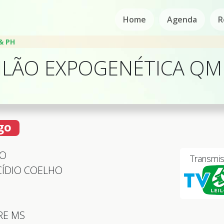
Home
Agenda
R
& PH
EILÃO EXPOGENÉTICA QM
go
GO
Transmi
CÍDIO COELHO
RE MS