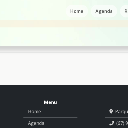
Home
Agenda
R
Menu
Home
Parqu
Agenda
(67) 