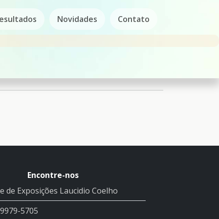
esultados
Novidades
Contato
Encontre-nos
e de Exposições Laucidio Coelho
99979-5705