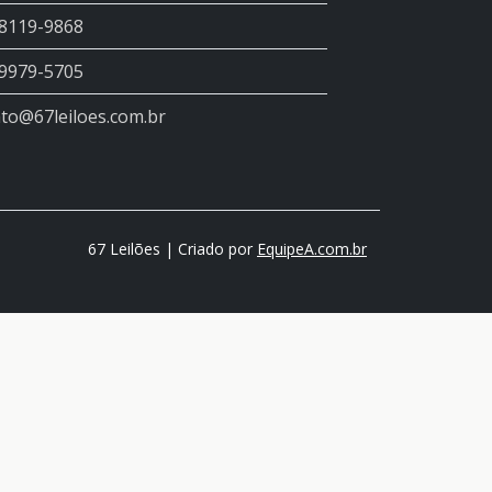
98119-9868
99979-5705
to@67leiloes.com.br
67 Leilões | Criado por
EquipeA.com.br